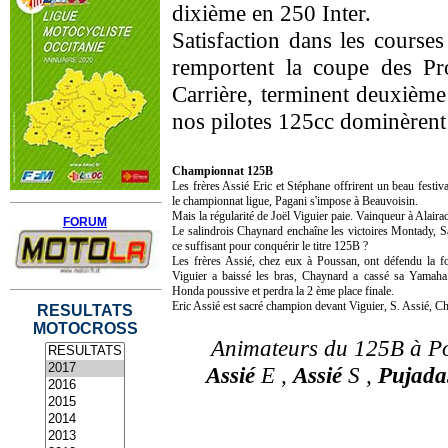
dixième en 250 Inter.
Satisfaction dans les course
remportent la coupe des Pr
Carrière, terminent deuxièm
nos pilotes 125cc dominèrent 
Championnat 125B
Les frères Assié Eric et Stéphane offrirent un beau festiv
le championnat ligue, Pagani s'impose à Beauvoisin.
Mais la régularité de Joël Viguier paie. Vainqueur à Alairac,
FORUM
Le salindrois Chaynard enchaîne les victoires Montady, Sa
ce suffisant pour conquérir le titre 125B ?
Les frères Assié, chez eux à Poussan, ont défendu la for
Viguier a baissé les bras, Chaynard a cassé sa Yamaha.
Honda poussive et perdra la 2 ème place finale.
Eric Assié est sacré champion devant Viguier, S. Assié, C
RESULTATS
MOTOCROSS
Animateurs du 125B à P
Assié
E ,
Assié
S ,
Pujada