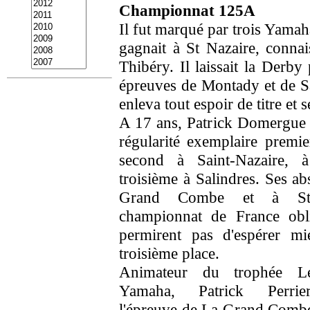
Championnat 125A
Il fut marqué par trois Yamaha
gagnait à St Nazaire, connai
Thibéry. Il laissait la Derb
épreuves de Montady et de Sal
enleva tout espoir de titre et 
A 17 ans, Patrick Domergue 
régularité exemplaire premie
second à Saint-Nazaire, 
troisième à Salindres. Ses a
Grand Combe et à St 
championnat de France obli
permirent pas d'espérer mi
troisième place.
Animateur du trophée L
Yamaha, Patrick Perri
l'épreuve de La Grand Comb