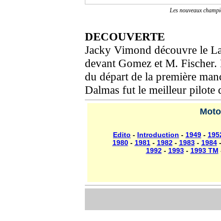
Les nouveaux champi
DECOUVERTE
Jacky Vimond découvre le La
devant Gomez et M. Fischer.
du départ de la première manch
Dalmas fut le meilleur pilote 
Moto
Edito
-
Introduction
-
1949
-
195
1980
-
1981
-
1982
-
1983
-
1984
1992
-
1993
-
1993 TM