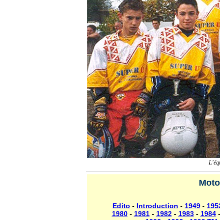
L'équ
Moto
Edito
-
Introduction
-
1949
-
195
1980
-
1981
-
1982
-
1983
-
1984