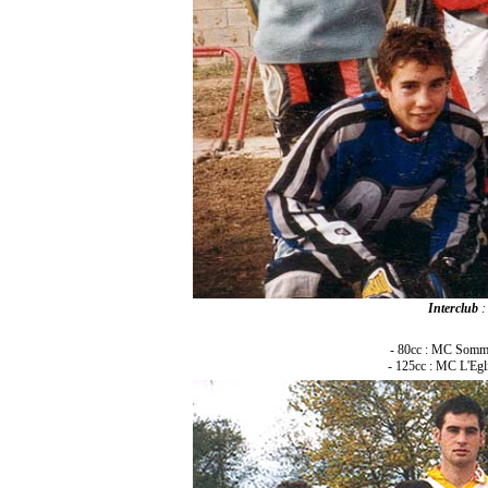
Interclub
:
- 80cc : MC Sommié
- 125cc : MC L'Egli